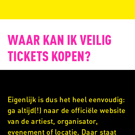
WAAR KAN IK VEILIG
TICKETS KOPEN?
Eigenlijk is dus het heel eenvoudig:
ga altijd(!) naar de officiële website
van de artiest, organisator,
evenement of locatie. Daar staat