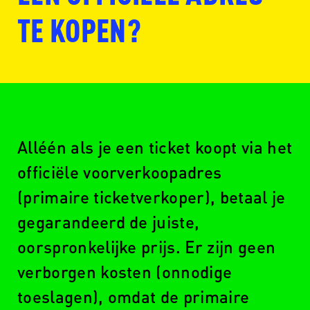
TE KOPEN?
Alléén als je een ticket koopt via het
www.seetickets.com/nl
officiële voorverkoopadres
(primaire ticketverkoper), betaal je
gegarandeerd de juiste,
www.ticketswap.nl
oorspronkelijke prijs. Er zijn geen
verborgen kosten (onnodige
toeslagen), omdat de primaire