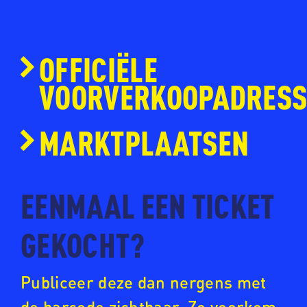
OFFICIËLE
VOORVERKOOPADRES
www.ticketmaster.nl
MARKTPLAATSEN
www.eventim.nl
www.ticketpoint.nl
EENMAAL EEN TICKET
www.ntk.nl
GEKOCHT?
Publiceer deze dan nergens met
de barcode zichtbaar. Zo voorkom