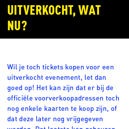
UITVERKOCHT, WAT
NU?
Wil je toch tickets kopen voor een
uitverkocht evenement, let dan
goed op! Het kan zijn dat er bij de
officiële voorverkoopadressen toch
nog enkele kaarten te koop zijn, of
dat deze later nog vrijgegeven
worden. Dat laatste kan gebeuren