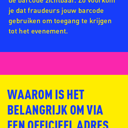
je dat fraudeurs jouw barcode
gebruiken om toegang te krijgen
tot het evenement.
WAAROM IS HET
www.fansale.nl
BELANGRIJK OM VIA
EEN OFFICIEEL ADRES
www.ticketmaster.nl