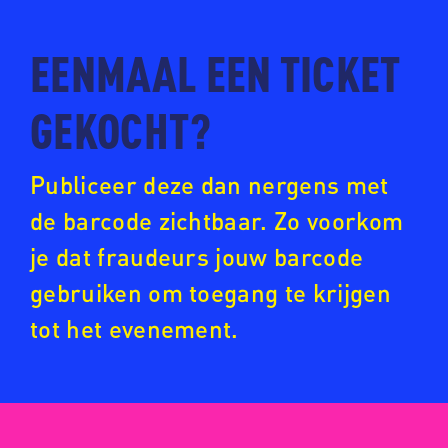
www.ticketpoint.nl
EENMAAL EEN TICKET
www.ntk.nl
GEKOCHT?
Publiceer deze dan nergens met
de barcode zichtbaar. Zo voorkom
je dat fraudeurs jouw barcode
gebruiken om toegang te krijgen
tot het evenement.