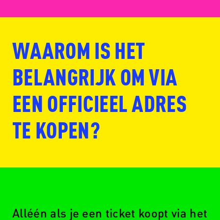
WAAROM IS HET
www.fansale.nl
BELANGRIJK OM VIA
EEN OFFICIEEL ADRES
www.ticketmaster.nl
TE KOPEN?
Alléén als je een ticket koopt via het