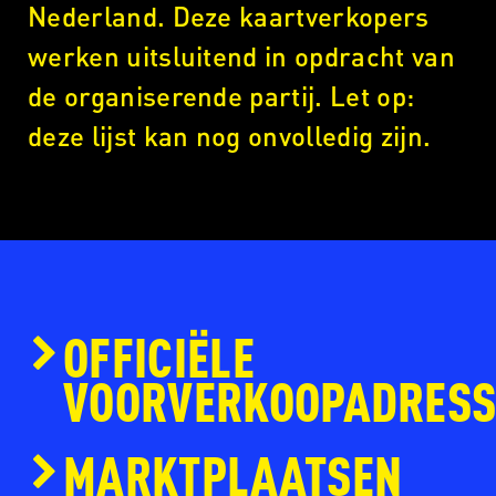
Nederland. Deze kaartverkopers
werken uitsluitend in opdracht van
de organiserende partij. Let op:
deze lijst kan nog onvolledig zijn.
OFFICIËLE
VOORVERKOOPADRES
www.ticketmaster.nl
MARKTPLAATSEN
www.eventim.nl