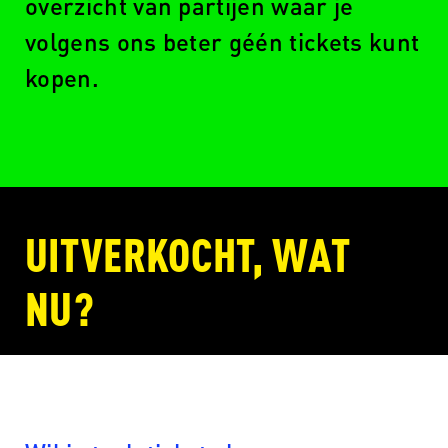
overzicht van partijen waar je
volgens ons beter géén tickets kunt
kopen.
UITVERKOCHT, WAT
NU?