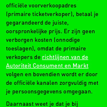
www.seetickets.com/nl
officiële voorverkoopadres
(primaire ticketverkoper), betaal je
gegarandeerd de juiste,
www.ticketswap.nl
oorspronkelijke prijs. Er zijn geen
verborgen kosten (onnodige
toeslagen), omdat de primaire
verkopers de
richtlijnen van de
LET
Autoriteit Consument en Markt
OP!
volgen en bovendien wordt er door
de officiële kanalen zorgvuldig met
je persoonsgegevens omgegaan.
Daarnaast weet je dat je bij