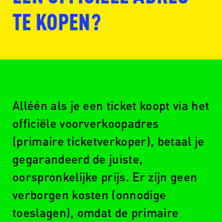
TE KOPEN?
Alléén als je een ticket koopt via het
www.seetickets.com/nl
officiële voorverkoopadres
(primaire ticketverkoper), betaal je
gegarandeerd de juiste,
www.ticketswap.nl
oorspronkelijke prijs. Er zijn geen
verborgen kosten (onnodige
toeslagen), omdat de primaire