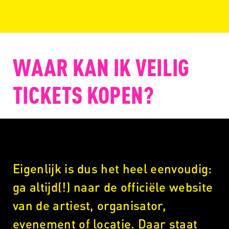
WAAR KAN IK VEILIG
TICKETS KOPEN?
Eigenlijk is dus het heel eenvoudig:
ga altijd(!) naar de officiële website
van de artiest, organisator,
evenement of locatie. Daar staat