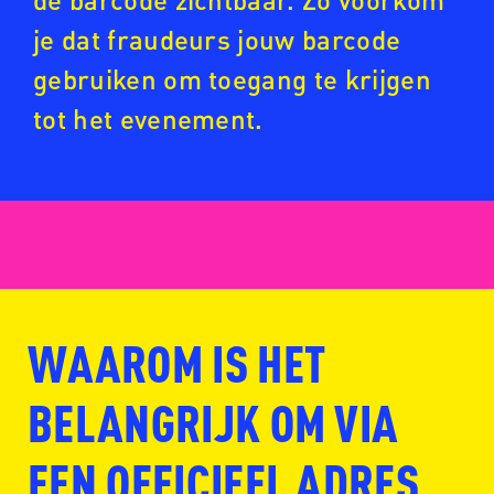
je dat fraudeurs jouw barcode
gebruiken om toegang te krijgen
tot het evenement.
WAAROM IS HET
www.fansale.nl
BELANGRIJK OM VIA
EEN OFFICIEEL ADRES
www.ticketmaster.nl