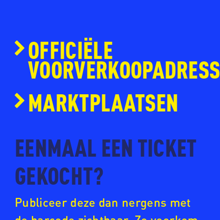
OFFICIËLE
VOORVERKOOPADRES
www.ticketmaster.nl
MARKTPLAATSEN
www.eventim.nl
www.ticketpoint.nl
EENMAAL EEN TICKET
www.ntk.nl
GEKOCHT?
Publiceer deze dan nergens met
de barcode zichtbaar. Zo voorkom