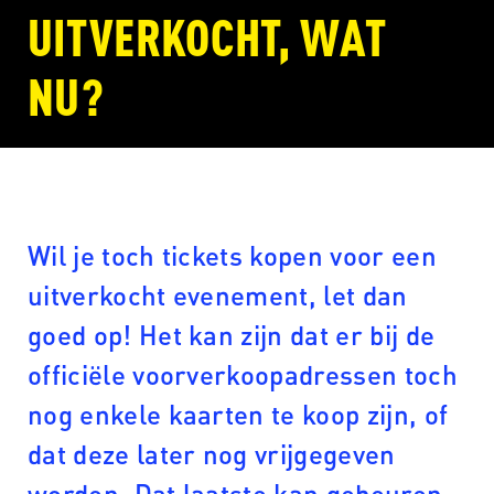
UITVERKOCHT, WAT
NU?
Wil je toch tickets kopen voor een
uitverkocht evenement, let dan
goed op! Het kan zijn dat er bij de
officiële voorverkoopadressen toch
nog enkele kaarten te koop zijn, of
dat deze later nog vrijgegeven
worden. Dat laatste kan gebeuren