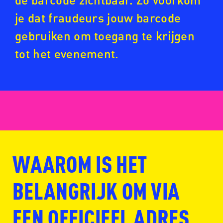
je dat fraudeurs jouw barcode
gebruiken om toegang te krijgen
tot het evenement.
WAAROM IS HET
www.fansale.nl
BELANGRIJK OM VIA
EEN OFFICIEEL ADRES
www.ticketmaster.nl