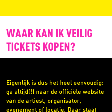
WAAR KAN IK VEILIG
TICKETS KOPEN?
Eigenlijk is dus het heel eenvoudig:
ga altijd(!) naar de officiële website
van de artiest, organisator,
evenement of locatie. Daar staat