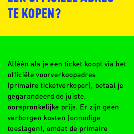
TE KOPEN?
Alléén als je een ticket koopt via het
www.seetickets.com/nl
officiële voorverkoopadres
(primaire ticketverkoper), betaal je
gegarandeerd de juiste,
www.ticketswap.nl
oorspronkelijke prijs. Er zijn geen
verborgen kosten (onnodige
toeslagen), omdat de primaire