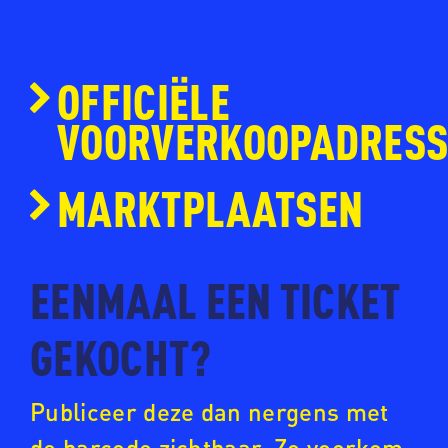
OFFICIËLE
VOORVERKOOPADRES
www.ticketmaster.nl
MARKTPLAATSEN
www.eventim.nl
www.ticketpoint.nl
EENMAAL EEN TICKET
www.ntk.nl
GEKOCHT?
Publiceer deze dan nergens met
de barcode zichtbaar. Zo voorkom