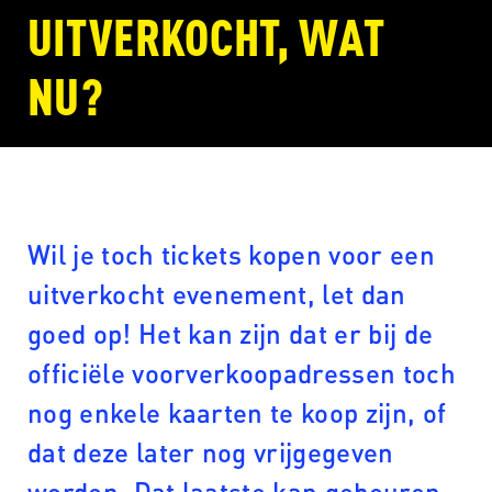
UITVERKOCHT, WAT
NU?
Wil je toch tickets kopen voor een
uitverkocht evenement, let dan
goed op! Het kan zijn dat er bij de
officiële voorverkoopadressen toch
nog enkele kaarten te koop zijn, of
dat deze later nog vrijgegeven
worden. Dat laatste kan gebeuren